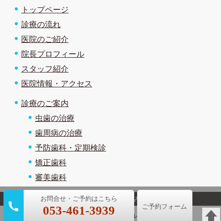
トップページ
診療の流れ
医院のご紹介
院長プロフィール
スタッフ紹介
医院情報・アクセス
診療のご案内
虫歯の治療
歯周病の治療
予防歯科・定期検診
矯正歯科
審美歯科
(c)医療法人社団誠和会 浜松みなみ歯科
ご予約フォーム
053-461-3939
パソコン
｜モバイル