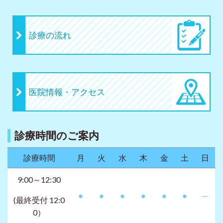
診療の流れ
医院情報・アクセス
診療時間のご案内
診療時間
月
火
水
木
金
土
日
9:00～12:30
●
●
●
●
●
●
─
(最終受付 12:0
0）